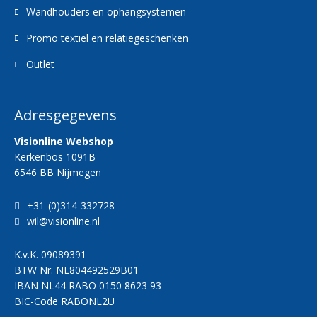
Wandhouders en ophangsystemen
Promo textiel en relatiegeschenken
Outlet
Adresgegevens
Visionline Webshop
Kerkenbos 1091B
6546 BB Nijmegen
+31-(0)314-332728
wil@visionline.nl
K.v.K.
09089391
BTW Nr.
NL804492529B01
IBAN
NL44 RABO 0150 8623 93
BIC-Code
RABONL2U