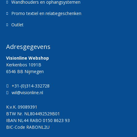
Wandhouders en ophangsystemen
Promo textiel en relatiegeschenken
Outlet
Adresgegevens
Visionline Webshop
Kerkenbos 1091B
6546 BB Nijmegen
+31-(0)314-332728
wil@visionline.nl
K.v.K.
09089391
BTW Nr.
NL804492529B01
IBAN
NL44 RABO 0150 8623 93
BIC-Code
RABONL2U