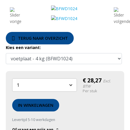
TERUG NAAR OVERZICHT
Kies een variant:
€
28,27
Excl.
BTW
Per stuk
IN WINKELWAGEN
Levertijd 5-10 werkdagen
Of vraag een prijs aan