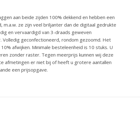
vlaggen aan beide zijden 100% dekkend en hebben een
, m.a.w. ze zijn veel briljanter dan de digitaal gedrukte
endig en vervaardigd van 3-draads geweven
r. Volledig geconfectioneerd, rondom gezoomd. Het
 10% afwijken. Minimale besteleenheid is 10 stuks. U
veren zonder raster. Tegen meerprijs kunnen wij deze
afmetingen er niet bij of heeft u grotere aantallen
aande een prijsopgave.