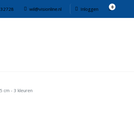
0
332728
wil@visionline.nl
Inloggen
5 cm - 3 kleuren