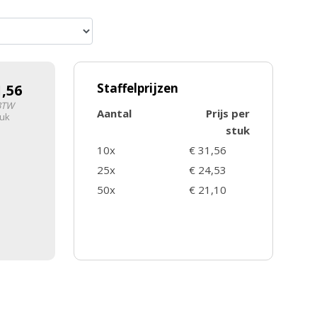
Staffelprijzen
1,56
 BTW
Aantal
Prijs per
tuk
stuk
10x
€ 31,56
25x
€ 24,53
50x
€ 21,10