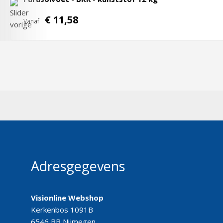
€ 11,58
Vanaf
Adresgegevens
Visionline Webshop
Kerkenbos 1091B
6546 BB Nijmegen