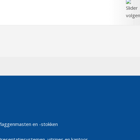
Vlaggenmasten en -stokken
Presentatiesystemen, vitrines en kantoor