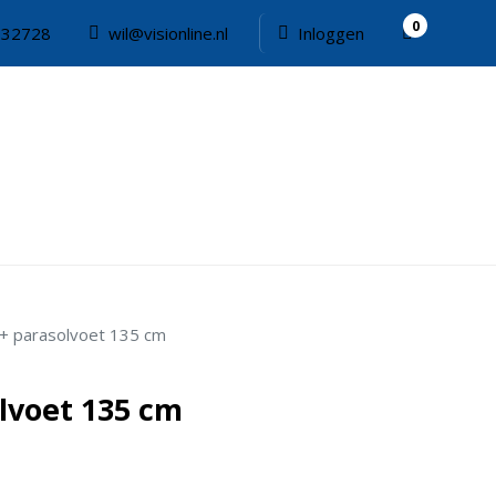
0
332728
wil@visionline.nl
Inloggen
s + parasolvoet 135 cm
olvoet 135 cm