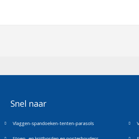
Snel naar
Vlaggen-spandoeken-tenten-parasols
Stoep- en krijtborden en posterhouders