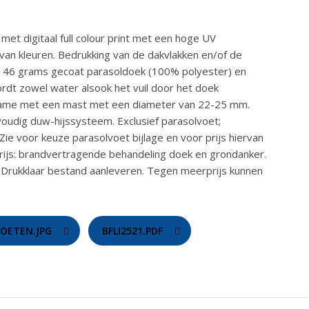
et digitaal full colour print met een hoge UV
van kleuren. Bedrukking van de dakvlakken en/of de
an 146 grams gecoat parasoldoek (100% polyester) en
dt zowel water alsook het vuil door het doek
 frame met een mast met een diameter van 22-25 mm.
oudig duw-hijssysteem. Exclusief parasolvoet;
ie voor keuze parasolvoet bijlage en voor prijs hiervan
prijs: brandvertragende behandeling doek en grondanker.
g. Drukklaar bestand aanleveren. Tegen meerprijs kunnen
VOETEN.JPG
BFLI2521.PDF