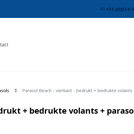
+31-(0)314-
tact
asols
Parasol Beach - vierkant - bedrukt + bedrukte volant
edrukt + bedrukte volants + paras