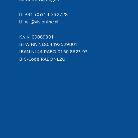
+31-(0)314-332728
wil@visionline.nl
K.v.K.
09089391
BTW Nr.
NL804492529B01
IBAN
NL44 RABO 0150 8623 93
BIC-Code
RABONL2U