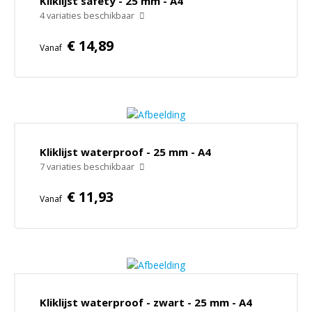
Kliklijst safety - 25 mm - A4
Beletteringen - borden
Overige posterwissellijsten
4 variaties beschikbaar
Wandhouders en ophangsystemen
Posterklemmen
€ 14,89
Vanaf
Promo textiel en relatiegeschenken
Verlichte posterframes
Outlet
Wandkrijtborden
Bordezels
Bordhouders
Kliklijst waterproof - 25 mm - A4
7 variaties beschikbaar
Stoep- en krijtbord accessoires
€ 11,93
Posterhoezen - voorzetramen
Vanaf
Kliklijst waterproof - zwart - 25 mm - A4