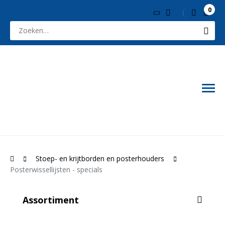
0
Stoep- en krijtborden en posterhouders
Posterwissellijsten - specials
Assortiment
Vlaggen-spandoeken-tenten-parasols