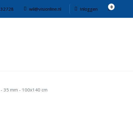
0
332728
wil@visionline.nl
Inloggen
oof - 35 mm - 100x140 cm