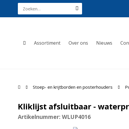
Assortiment
Over ons
Nieuws
Con
Stoep- en krijtborden en posterhouders
Po
Kliklijst afsluitbaar - water
Artikelnummer: WLUP4016