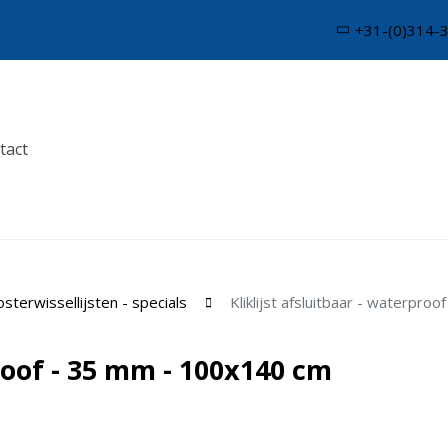
+31-(0)314-
tact
sterwissellijsten - specials
Kliklijst afsluitbaar - waterpr
proof - 35 mm - 100x140 cm