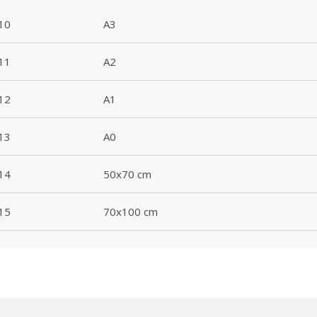
010
A3
011
A2
012
A1
013
A0
014
50x70 cm
015
70x100 cm