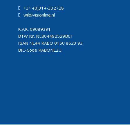
+31-(0)314-332728
wil@visionline.nl
K.v.K.
09089391
BTW Nr.
NL804492529B01
IBAN
NL44 RABO 0150 8623 93
BIC-Code
RABONL2U